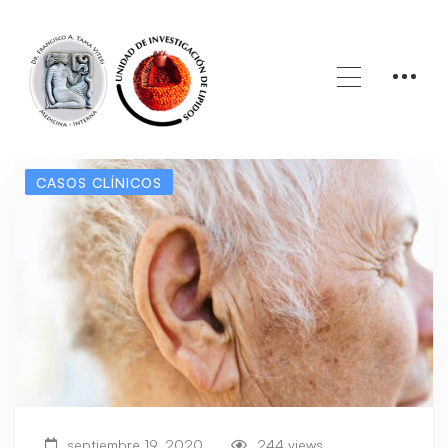
Home
Blog
DrFranciscoTama
CASOS CLÍNICOS
septiembre 19, 2020
244 views