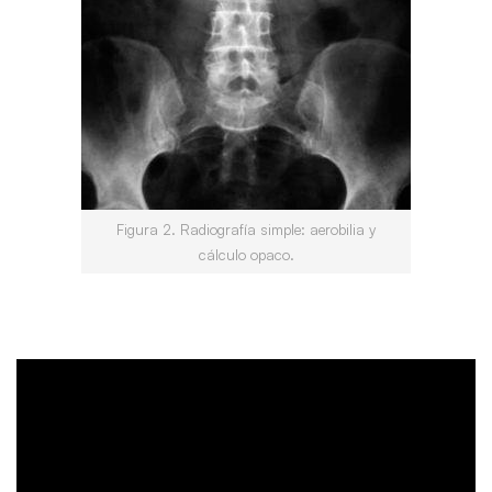
Figura 2. Radiografía simple: aerobilia y
cálculo opaco.