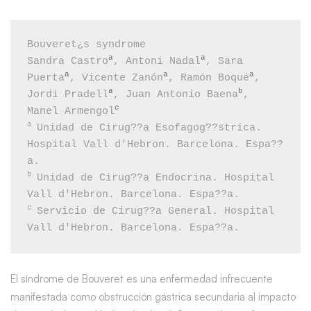
Síndrome
Bouveret¿s syndrome

de
a
a
Sandra Castro
, Antoni Nadal
, Sara 
a
a
a
Puerta
, Vicente Zanón
, Ramón Boqué
, 
Bouveret
a
b
Jordi Pradell
, Juan Antonio Baena
, 
c
Manel Armengol
a
Unidad de Cirug??a Esofagog??strica. 
Hospital Vall d'Hebron. Barcelona. Espa??
b
Unidad de Cirug??a Endocrina. Hospital 
c
Servicio de Cirug??a General. Hospital 
Vall d'Hebron. Barcelona. Espa??a.
El síndrome de Bouveret es una enfermedad infrecuente
manifestada como obstrucción gástrica secundaria al impacto