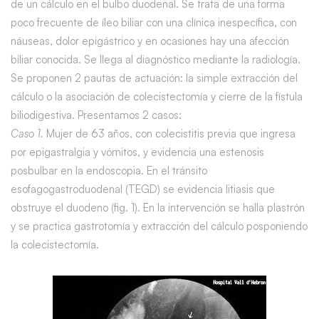
de un cálculo en el bulbo duodenal. Se trata de una forma
poco frecuente de íleo biliar con una clínica inespecífica, con
náuseas, dolor epigástrico y en ocasiones hay una afección
biliar conocida. Se llega al diagnóstico mediante la radiología.
Se proponen 2 pautas de actuación: la simple extracción del
cálculo o la asociación de colecistectomía y cierre de la fístula
biliodigestiva. Presentamos 2 casos:
Caso 1.
Mujer de 63 años, con colecistitis previa que ingresa
por epigastralgia y vómitos, y evidencia una estenosis
posbulbar en la endoscopia. En el tránsito
esofagogastroduodenal (TEGD) se evidencia litiasis que
obstruye el duodeno (fig. 1). En la intervención se halla plastrón
y se practica gastrotomía y extracción del cálculo posponiendo
la colecistectomía.