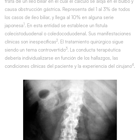
trata de un íleo biliar en el cual el cálculo se aloja en el bulbo y
causa obstrucción gástrica. Representa del 1 al 3% de todos
los casos de íleo biliar, y llega al 10% en alguna serie
1
japonesa
. En esta entidad se establece un fístula
colecistoduodenal o coledocoduodenal. Sus manifestaciones
2
clínicas son inespecíficas
. El tratamiento quirúrgico sigue
3
siendo un tema controvertido
. La conducta terapéutica
debería individualizarse en función de los hallazgos, las
4
condiciones clínicas del paciente y la experiencia del cirujano
.