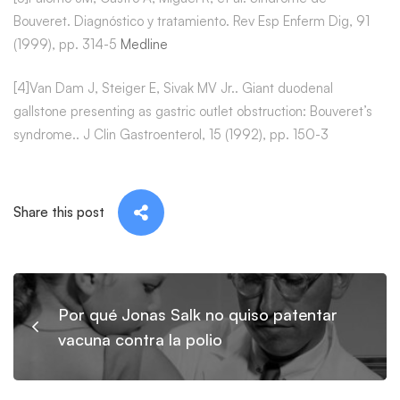
Bouveret. Diagnóstico y tratamiento. Rev Esp Enferm Dig, 91
(1999), pp. 314-5
Medline
[4]Van Dam J, Steiger E, Sivak MV Jr.. Giant duodenal
gallstone presenting as gastric outlet obstruction: Bouveret’s
syndrome.. J Clin Gastroenterol, 15 (1992), pp. 150-3
Share this post
Por qué Jonas Salk no quiso patentar
vacuna contra la polio