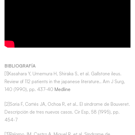
BIBLIOGRAFÍA
[1]Kasahara Y, Umemura H, Shiraka S, et al. Gallstone ileus.
Review of 112 patients in the japanese literature.. Am J Surg,
140 (1990), pp. 437-40
Medline
[2]Soria F, Cortés JA, Ochoa R, et al.. El síndrome de Bouveret.
Descripción de tres nuevos casos. Cir Esp, 58 (1995), pp.
454-7
[3]Palomo JM, Castro A, Miguel R, et al. Síndrome de