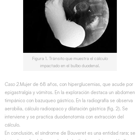
Figura 1. Tránsito que muestra el cálculo
impactado en el bulbo duodenal.
Caso 2.
Mujer de 68 años, con hiperglucemias, que acude por
epigastralgia y vómitos. En la exploración destaca un abdomen
timpánico con bazuqueo gástrico. En la radiografía se observa
aerobilia, cálculo radioopaco y dilatación gástrica (fig. 2). Se
interviene y se practica duodenotomía con extracción del
cálculo.
En conclusión, el síndrome de Bouveret es una entidad rara; se